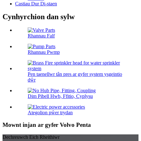
Castiau Dur Di-staen
Cynhyrchion dan sylw
Rhannau Falf
Rhannau Pwmp
Pen taenellwr tân pres ar gyfer system ysgeintio
dŵr
Dim Pibell Hwb, Ffitio, Cyplysu
Ategolion pŵer trydan
Mownt injan ar gyfer Volvo Penta
Dechreuwch Eich Rheithiwr