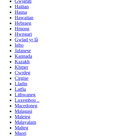
Gwjarati
Haitian
Hausa
Hawaiian
Hebraeg
Hmong
Hwngari
Gwlad yr Iâ
Igbo
Jafanese
Kannada
Kazakh
Khmer
Cwrdeg
Cirgise
Lladin
Latfia
Lithwaneg
Luxembou ..
Macedoneg
Malagasi
Maleieg
Malayalam
Malteg
Maori