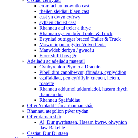
Castiau cerbydau
cromfachau mowntio cast
rheilen sleidiau blaen cast
cast yn dwyn cyfrwy
sylfaen clicied cast
Rhannau atal trelar a thryc
Rhannau system brêc Trailer & Truck
Estyniad outrigger braced Trailer & Truck
Mownt injan ar gyfer Volvo Penta
Manwldeb derbyn / gwacáu
Fforc shifft bos gêr
Adeiladu ac adeiladu materail
Cynhyrchion Plymio a Draenio
Pibell dim-canolbwynt, ffitiadau, cyplyddion
sgaffaldiau, pen cyfriflyfr, cneuen, lletem,
rossette
Rhannau addurnol addurniadol, haearn rhych +
rhannau dur
Rhannau Sgaffaldiau
Offer Ymladd Tân a rhannau sbâr
Rhannau ategolion pŵer trydan
Offer darnau sbâr
Al, Dur gwrthstaen, Haearn bwrw, olwynion
llaw Bakelite
Castiau Dur Di-staen