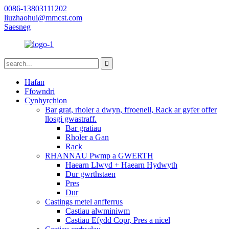
0086-13803111202
liuzhaohui@mmcst.com
Saesneg
Hafan
Ffowndri
Cynhyrchion
Bar grat, rholer a dwyn, ffroenell, Rack ar gyfer offer
llosgi gwastraff.
Bar gratiau
Rholer a Gan
Rack
RHANNAU Pwmp a GWERTH
Haearn Llwyd + Haearn Hydwyth
Dur gwrthstaen
Pres
Dur
Castings metel anfferrus
Castiau alwminiwm
Castiau Efydd Copr, Pres a nicel