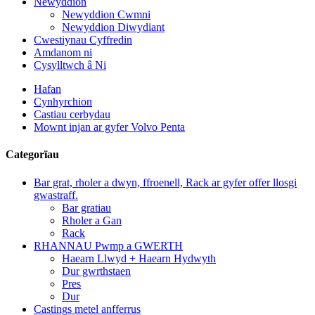
Newyddion
Newyddion Cwmni
Newyddion Diwydiant
Cwestiynau Cyffredin
Amdanom ni
Cysylltwch â Ni
Hafan
Cynhyrchion
Castiau cerbydau
Mownt injan ar gyfer Volvo Penta
Categorïau
Bar grat, rholer a dwyn, ffroenell, Rack ar gyfer offer llosgi
gwastraff.
Bar gratiau
Rholer a Gan
Rack
RHANNAU Pwmp a GWERTH
Haearn Llwyd + Haearn Hydwyth
Dur gwrthstaen
Pres
Dur
Castings metel anfferrus