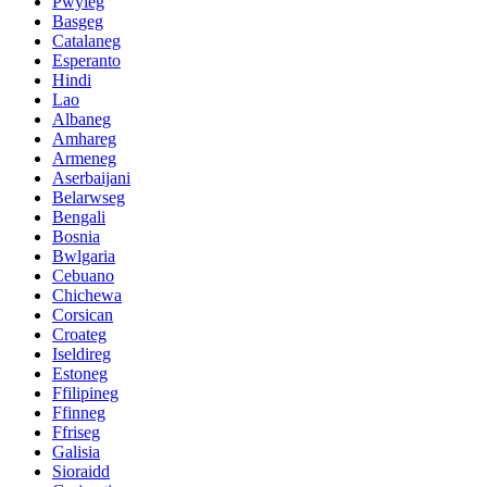
Pwyleg
Basgeg
Catalaneg
Esperanto
Hindi
Lao
Albaneg
Amhareg
Armeneg
Aserbaijani
Belarwseg
Bengali
Bosnia
Bwlgaria
Cebuano
Chichewa
Corsican
Croateg
Iseldireg
Estoneg
Ffilipineg
Ffinneg
Ffriseg
Galisia
Sioraidd