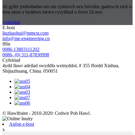
Ar gyfer ymholiadau am ein cynnyrch neu bricelist, gadewch eich e-
bost atom a byddwn mewn cysylltiad o fewn 24 awr.
ymholiad
E-bost
liuzhaohui@mmcst.com
info@me-engineering.cn
ffôn
0086-13803111202
0086- (0) 311-87830998
Cyfeiriad
4ydd llawr adeilad swyddfa weinyddol, # 355 ffordd Xinhua,
Shijiazhuang, China. 050051
© Hawlfraint - 2010-2020: Cedwir Pob Hawl.
Anfon e-bost
x