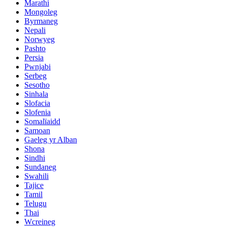
Marathi
Mongoleg
Byrmaneg
Nepali
Norwyeg
Pashto
Persia
Pwnjabi
Serbeg
Sesotho
Sinhala
Slofacia
Slofenia
Somalïaidd
Samoan
Gaeleg yr Alban
Shona
Sindhi
Sundaneg
Swahili
Tajice
Tamil
Telugu
Thai
Wcreineg