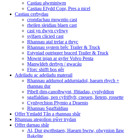
Castiau alwminiwm
Castiau Efydd Copr, Pres a nicel
Castiau cerbydau
cromfachau mowntio cast
rheilen sleidiau blaen cast
cast yn dwyn cyfrwy
sylfaen clicied cast
Rhannau atal trelar a thryc
Rhannau system brêc Trailer & Truck
Estyniad outrigger braced Trailer & Truck
Mownt injan ar gyfer Volvo Penta
Manwldeb derbyn / gwacáu
Fforc shifft bos gêr
Adeiladu ac adeiladu materail
Rhannau addurnol addurniadol, haearn rhych +
rhannau dur
Pibell dim-canolbwynt, ffitiadau, cyplyddion
sgaffaldiau, pen cyfriflyfr, cneuen, lletem, rossette
Cynhyrchion Plymio a Draenio
Rhannau Sgaffaldiau
Offer Ymladd Tân a rhannau sbâr
Rhannau ategolion pŵer trydan
Offer darnau sbâr
Al, Dur gwrthstaen, Haearn bwrw, olwynion llaw
Bakelite